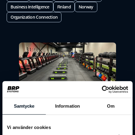
Business Intelligence
Finland
Norway
Organization Connection
Customer Stories
Sweden
Fitness
Samtycke
Information
Om
The Brick Gym – not just another brick
in the wall!
Vi använder cookies