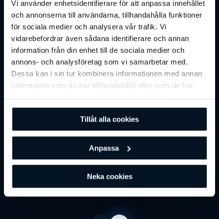
Vi använder enhetsidentifierare för att anpassa innehållet
och annonserna till användarna, tillhandahålla funktioner
för sociala medier och analysera vår trafik. Vi
vidarebefordrar även sådana identifierare och annan
information från din enhet till de sociala medier och
annons- och analysföretag som vi samarbetar med.
Dessa kan i sin tur kombinera informationen med annan
information som du har tillhandahållit eller som de har
samlat in när du har använt deras tjänster. Se
vår
integritetspolicy
för mer information.
Tillåt alla cookies
Customer Stories
Denmark
Fitness
Anpassa
Morsø Gym & Fitness: A quality solution
for a quality gym
Neka cookies