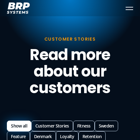
CUSTOMER STORIES
Read more
about our
customers
Show all
Customer Stories
Fitness
Sweden
Feature
Denmark
Loyalty
Retention