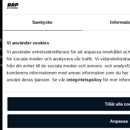
Samtycke
Informati
Om BRP
Om os
thold
Vi använder cookies
dsføring
Vi använder enhetsidentifierare för att anpassa innehållet och
timer
för sociala medier och analysera vår trafik. Vi vidarebefordr
bind
från din enhet till de sociala medier och annons- och analys
kombinera informationen med annan information som du har til
använt deras tjänster. Se vår
integritetspolicy
för mer infor
Tillåt alla c
Anpassa