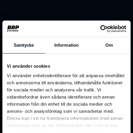
Samtycke
Information
Om
Vi använder cookies
Vi använder enhetsidentifierare för att anpassa innehållet
och annonserna till användarna, tillhandahålla funktioner
Fordelsportaler
för sociala medier och analysera vår trafik. Vi
vidarebefordrar även sådana identifierare och annan
information från din enhet till de sociala medier och
Integrer med virksomheds- og
annons- och analysföretag som vi samarbetar med.
forbrugerfordelsportaler for at udvide
Dessa kan i sin tur kombinera informationen med annan
rækkevidden og forenkle adgangen for
information som du har tillhandahållit eller som de har
medlemmer og medarbejdere.
samlat in när du har använt deras tjänster. Se