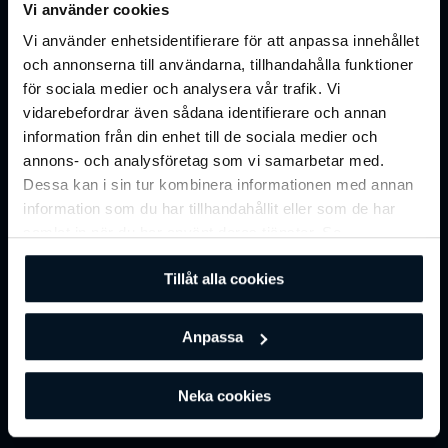
Vi använder cookies
Vi använder enhetsidentifierare för att anpassa innehållet
och annonserna till användarna, tillhandahålla funktioner
Interaktiiviset haasteet ja kilpailut
för sociala medier och analysera vår trafik. Vi
vidarebefordrar även sådana identifierare och annan
Palkitsemisjärjestelmän integrointi
information från din enhet till de sociala medier och
annons- och analysföretag som vi samarbetar med.
Dessa kan i sin tur kombinera informationen med annan
information som du har tillhandahållit eller som de har
MUUTAT KLUBISI HYBRIDIKUNTOKOHTEEKSI
samlat in när du har använt deras tjänster. Se
Online-koulutus
vår
integritetspolicy
för mer information.
Tillåt alla cookies
Verkkokoulutus tekee klubistasi
Anpassa
hybridikuntokohteen
, joka tukee sitoutumista
fyysisten käyntien ulkopuolelle ja avaa samalla
skaalautuvia digitaalisia tuloja.
Neka cookies