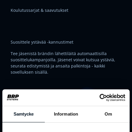
Koulutussarjat & saavutukset
Suosittele ystävää -kannustimet
Tee jäsenistä brändin lähettiläitä automaattisilla
suosittelukampanjoilla. Jäsenet voivat kutsua ystäviä,
seurata edistymistä ja ansaita palkintoja - kaikki
sovelluksen sisällä.
Samtycke
Information
Om