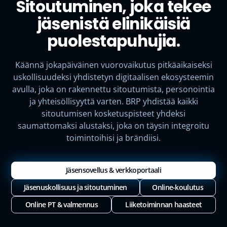
Sitoutuminen, joka tekee
jäsenistä elinikäisiä
puolestapuhujia.
Käännä jokapäiväinen vuorovaikutus pitkäaikaiseksi
uskollisuudeksi yhdistetyn digitaalisen ekosysteemin
avulla, joka on rakennettu sitoutumista, personointia
ja yhteisöllisyyttä varten. BRP yhdistää kaikki
sitoutumisen kosketuspisteet yhdeksi
saumattomaksi alustaksi, joka on täysin integroitu
toimintoihisi ja brändiisi.
Jäsensovellus & verkkoportaali
Jäsenuskollisuus ja sitoutuminen
Online-koulutus
Online PT & valmennus
Liiketoiminnan haasteet