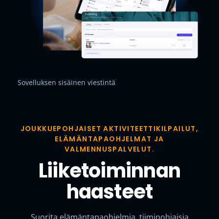
Sovelluksen sisäinen viestintä
JOUKKUEPOHJAISET AKTIVITEETTIKILPAILUT,
ELÄMÄNTAPAOHJELMAT JA
VALMENNUSPALVELUT.
Liiketoiminnan
haasteet
Suorita elämäntapaohjelmia, tiimipohjaisia