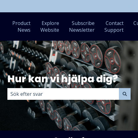
Kundportal
Product
Explore
Subscribe
Contact
C
News
Website
Newsletter
Support
Hur kan vi hjälpa dig?
Det finns inga förslag eftersom sökfältet är tomt.