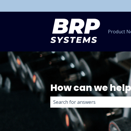
Product N
How can we help
There are no suggestions because 