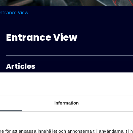
ntrance View
Entrance View
Articles
Learn about Rights and Passage Rights (Swedish)
FAQ
Information
Denied entry
e för att anpassa innehållet och annonserna till användarna, tillh