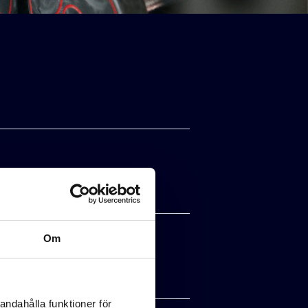
Om
andahålla funktioner för