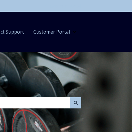
Customer portal
ct Support
Customer Portal
Show submenu for Custom