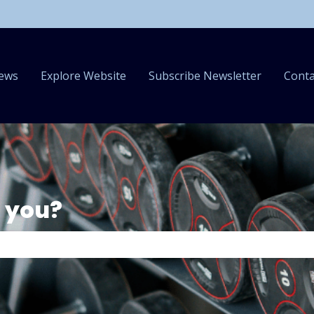
ews
Explore Website
Subscribe Newsletter
Conta
 you?
the search field is empty.