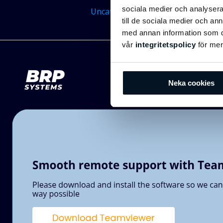
sociala medier och analysera 
Uncategorized
FAQ
Articles
till de sociala medier och a
FAQ
article
med annan information som du 
vår
integritetspolicy
för mer
Neka cookies