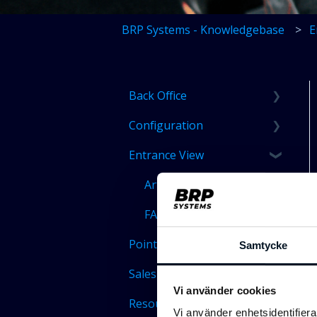
BRP Systems - Knowledgebase
E
Back Office
Configuration
Articles
Entrance View
FAQ
Articles
FAQ
Articles
FAQ
Point Of Sale
Samtycke
Sales Management
Articles
Vi använder cookies
Resource Planner
FAQ
Articles
Vi använder enhetsidentifierar